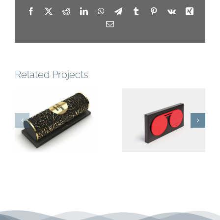
Facebook
X
Reddit
LinkedIn
WhatsApp
Telegram
Tumblr
Pinterest
Vk
Xing
Email
Related Projects