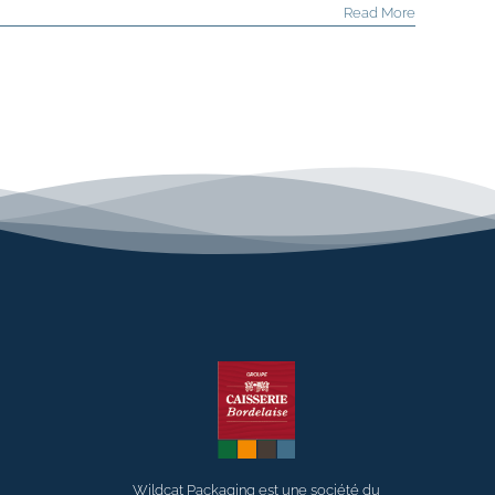
Read More
Wildcat Packaging est une société du