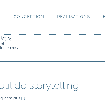
N
CONCEPTION
RÉALISATIONS
eix
ails.
og entries.
il de storytelling
g n'est plus
[...]