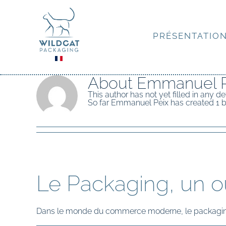
Skip
to
content
PRÉSENTATIO
About
Emmanuel P
This author has not yet filled in any det
So far Emmanuel Peix has created 1 bl
Le Packaging, un out
Dans le monde du commerce moderne, le packagin