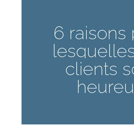
Skip
to
content
6 raisons
lesquelle
clients
s
heureu